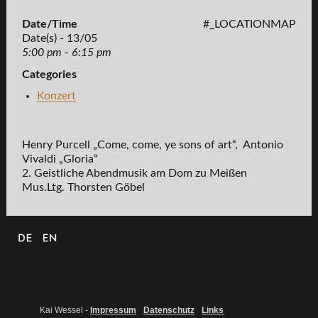
Date/Time
#_LOCATIONMAP
Date(s) - 13/05
5:00 pm - 6:15 pm
Categories
Konzert
Henry Purcell „Come, come, ye sons of art“, Antonio
Vivaldi „Gloria“
2. Geistliche Abendmusik am Dom zu Meißen
Mus.Ltg. Thorsten Göbel
© 2017
Kai Wessel -
Impressum
-
Datenschutz
-
Links